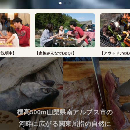
BQ♪】
【アウトドアのBBQは最高～】
【フライフィッ
標高500m山梨県南アルプス市の
河畔に広がる関東屈指の自然に