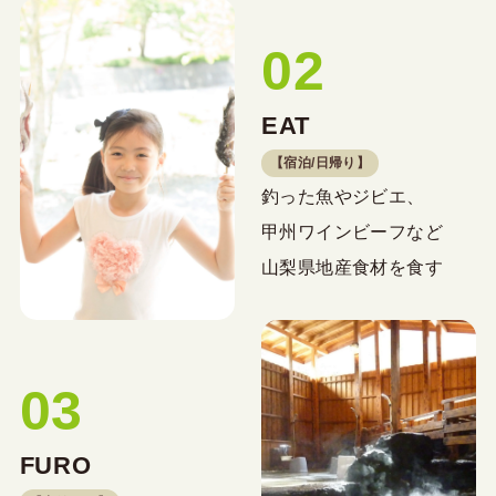
02
EAT
【宿泊/日帰り】
釣った魚やジビエ、
甲州ワインビーフなど
山梨県地産食材を食す
03
FURO